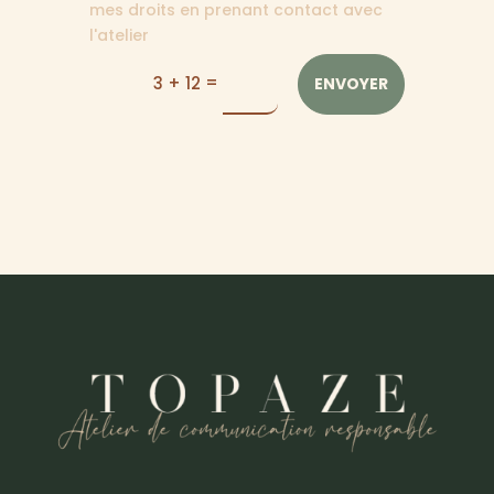
mes droits en prenant contact avec
l'atelier
=
3 + 12
ENVOYER